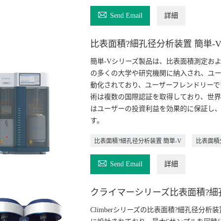

Send Email
詳細
比表面積?細孔径分析装置 簡単-
簡単-Vシリーズ製品は、比表面積測定お
の多くの大学や研究機関に納入され、ユー
動化されており、ユーザーフレンドリーで
術は複数の国際認証を取得しており、世界
はユーザーの投資利益を効果的に保証し
す。
比表面積?細孔径分析装置 簡単-V
比表面積

Send Email
詳細
クライマーシリーズ比表面積?細
Climberシリーズの比表面積?細孔径