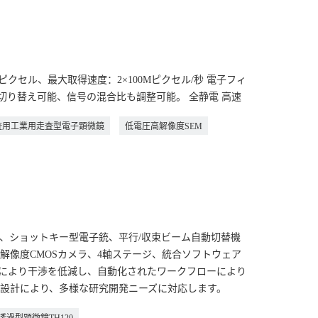
/ピクセル、最大取得速度：2×100Mピクセル/秒 電子フィ
に切り替え可能、信号の混合比も調整可能。 全静電 高速
査用工業用走査型電子顕微鏡
低電圧高解像度SEM
微鏡は、ショットキー型電子銃、平行/収束ビーム自動切替機
解像度CMOSカメラ、4軸ステージ、統合ソフトウェア
により干渉を低減し、自動化されたワークフローにより
設計により、多様な研究開発ニーズに対応します。