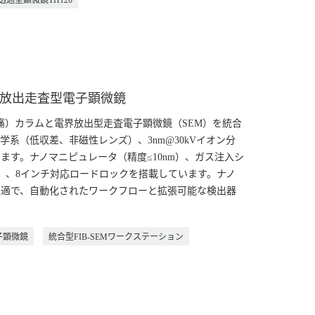
透過型顕微鏡TH120
電界放出走査型電子顕微鏡
筋痛）カラムと電界放出型走査電子顕微鏡（SEM）を統合
系（低収差、非磁性レンズ）、3nm@30kVイオン分
えています。ナノマニピュレータ（精度≤10nm）、ガス注入シ
制御）、8インチ対応ロードロックを搭載しています。ナノ
最適で、自動化されたワークフローと拡張可能な検出器
子顕微鏡
統合型FIB-SEMワークステーション