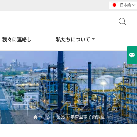
日本語

我々に連絡し
私たちについて


>
製品
>
走査型電子顕微鏡
ホーム