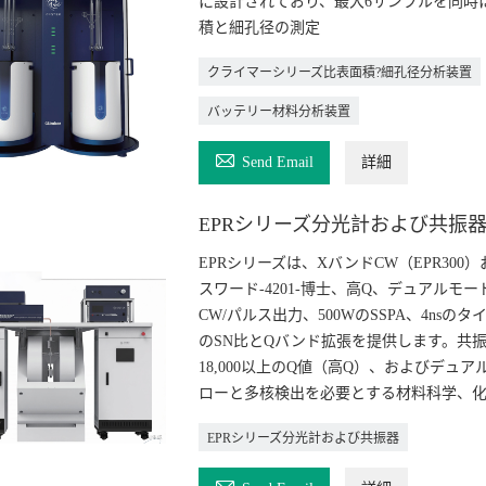
に設計されており、最大6サンプルを同時
積と細孔径の測定
クライマーシリーズ比表面積?細孔径分析装置
バッテリー材料分析装置

Send Email
詳細
EPRシリーズ分光計および共振
EPRシリーズは、XバンドCW（EPR300
スワード-4201-博士、高Q、デュアルモー
CW/パルス出力、500WのSSPA、4nsのタ
のSN比とQバンド拡張を提供します。共振器は
18,000以上のQ値（高Q）、およびデ
ローと多核検出を必要とする材料科学、化
EPRシリーズ分光計および共振器
