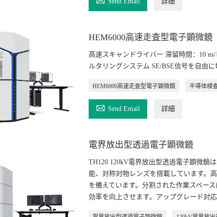
Send Email
詳細
HEM6000高速走査型電子顕微鏡
高速スキャンドライバー 滞留時間：10 ns
ルタリングシステム SE/BSE信号を自由
HEM6000高速走査型電子顕微鏡
半導体検

Send Email
詳細
電界放出型透過電子顕微鏡
TH120 120kV電界放出型透過電子顕
能、対称対物レンズを搭載しています。高
を備えています。分割された作業スペース
効率を向上させます。アップグレード対応