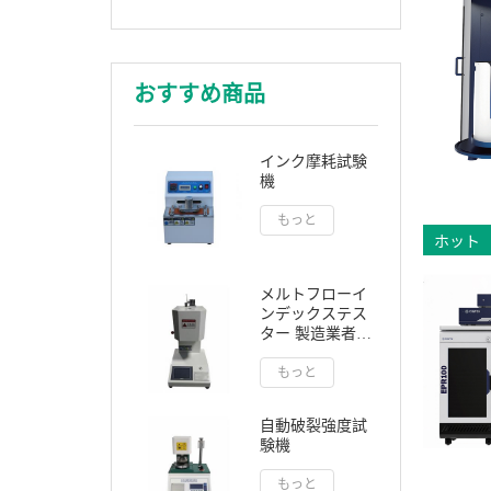
おすすめ商品
インク摩耗試験
機
もっと
ホット
メルトフローイ
ンデックステス
ター 製造業者
MVRシステム
もっと
自動破裂強度試
験機
もっと