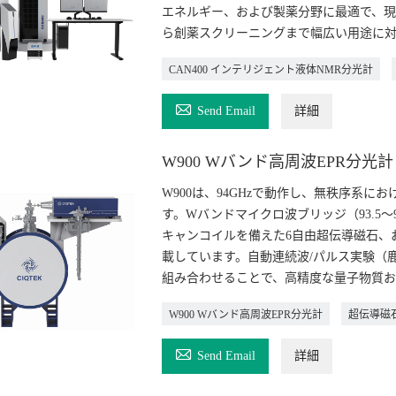
エネルギー、および製薬分野に最適で、現
ら創薬スクリーニングまで幅広い用途に対
CAN400 インテリジェント液体NMR分光計

Send Email
詳細
W900 Wバンド高周波EPR分光計
W900は、94GHzで動作し、無秩序系
す。Wバンドマイクロ波ブリッジ（93.5～94
キャンコイルを備えた6自由超伝導磁石、および
載しています。自動連続波/パルス実験（鹿/E
組み合わせることで、高精度な量子物質お
W900 Wバンド高周波EPR分光計
超伝導磁石

Send Email
詳細