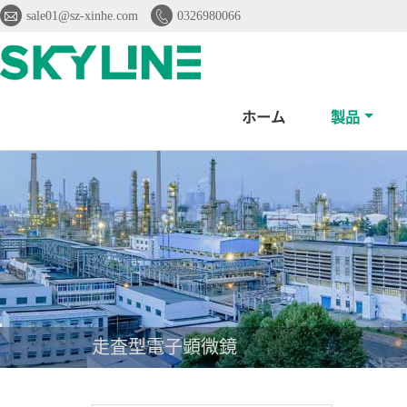


sale01@sz-xinhe.com
0326980066
ホーム
製品
走査型電子顕微鏡