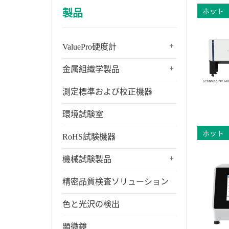
製品
ホット
+
ValuePro硬度計
+
金属組織学製品
測定標準および校正機器
環境試験室
ホット
RoHS試験機器
+
機械試験製品
精密品質検査ソリューション
色と光沢の検出
顕微鏡