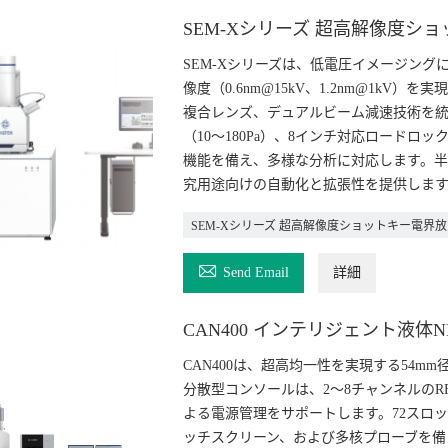
SEM-Xシリーズ 超高解像度シ
SEM-Xシリーズは、低電圧イメージン
像度（0.6nm@15kV、1.2nm@1k
複合レンズ、デュアルビーム減速技術を
（10～180Pa）、8インチ対応ロードロック
機能を備え、多様な分析に対応します。半
究用途向けの自動化と拡張性を提供します
SEM-Xシリーズ 超高解像度ショットキー電界

Send Email
詳細
CAN400 インテリジェント液体
CAN400は、超高均一性を実現する54mm
分散型コンソールは、2～8チャンネルのR
よる電源管理をサポートします。72スロ
ッチスクリーン、および多核プローブを備