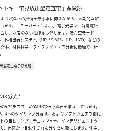
ョットキー電界放出型走査電子顕微鏡
グにより試料への損傷を最小限に抑えながら、画期的な解
V）を実現します。「スーパートンネル」電子光学系、静電電磁
統合し、収差のない性能を提供します。低真空モード
、多検出器システム（UD-SE/BSE、LD、LVD）などの
導体、材料科学、ライフサイエンス分野に最適で、研
。
放出型走査電子顕微鏡
NMR分光計
径の9.39テスラ、400MHz超伝導磁石を搭載しています。
F、4nsのタイミング分解能、およびソフトウェア制御に
ットの自動サンプルチェンジャー、インテリジェントタ
え、迅速かつ自動化された分析を可能にします。化学、