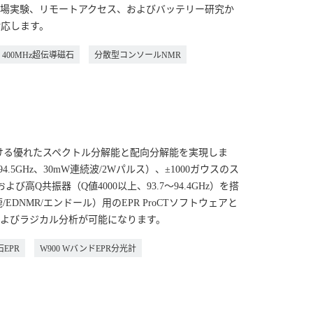
場実験、リモートアクセス、およびバッテリー研究か
応します。
400MHz超伝導磁石
分散型コンソールNMR
における優れたスペクトル分解能と配向分解能を実現しま
.5GHz、30mW連続波/2Wパルス）、±1000ガウスのス
高Q共振器（Q値4000以上、93.7～94.4GHz）を搭
DNMR/エンドール）用のEPR ProCTソフトウェアと
よびラジカル分析が可能になります。
EPR
W900 WバンドEPR分光計