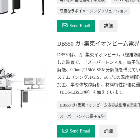
電界放出型透過電子顕微鏡
120kV電界放出
高度なラボイメージングソリューション

Send Email
詳細
DB550 ガ+集束イオンビーム
DB550は、ガ+集束イオンビーム（線維
した装置で、「スーパートンネル」電子光学
解能、0.9nm@15kV SEM分解能を備
ステム（シングルGIS、±0.1℃の温度
加工、半導体故障解析、材料特性評価に
（EDS/EBSD/幹）を備えています。
DB550 ガ+集束イオンビーム電界放出走査型電
スーパートンネル電子光学

Send Email
詳細