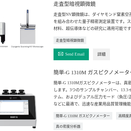
走査型暗視顕微鏡
走査型NV顕微鏡は、ダイヤモンド窒素空
を組み合わせた量子精密測定装置です。ス
材料、超伝導体などの研究に適用可能です
走査型暗視顕微鏡

Send Email
詳細
簡単-G 1310M ガスピクノメータ
簡単-G 1310Mガスピクノメーターは、真密
します。3つのサンプルチャンバー、13.
テム、およびデュアル圧力モード（負圧/
などに最適で、迅速な産業用品質管理機能
簡単-G 1310M ガスピクノメーター
高精度
真の密度分析器