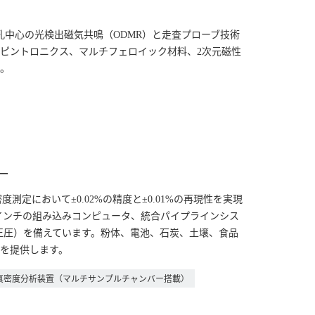
孔中心の光検出磁気共鳴（ODMR）と走査プローブ技術
ピントロニクス、マルチフェロイック材料、2次元磁性
。
ー
度測定において±0.02%の精度と±0.01%の再現性を実現
3インチの組み込みコンピュータ、統合パイプラインシス
正圧）を備えています。粉体、電池、石炭、土壌、食品
を提供します。
真密度分析装置（マルチサンプルチャンバー搭載）