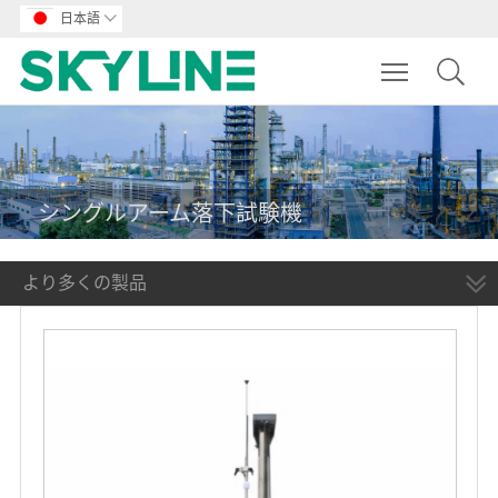
日本語

Toggle main m
シングルアーム落下試験機
より多くの製品