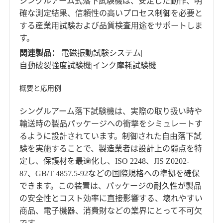
シングルアーム式落下試験機は、安定した動作、明
確な測定結果、信頼性の高いプロセス制御を必要と
する産業用試験および品質検査用途をサポートしま
す。
関連製品：
電磁振動試験システム
|
自動破裂強度試験機
|
インク摩耗試験機
概要と応用例
シングルアーム落下試験機は、実際の取り扱い時や
輸送時の製品パッケージへの衝撃をシミュレートす
るように設計されています。制御された自由落下試
験を実施することで、製造業者は設計上の弱点を特
定し、保護材を最適化し、ISO 2248、JIS Z0202-
87、GB/T 4857.5-92などの国際規格への準拠を確保
できます。この装置は、パッケージの耐久性が製品
の安全性とコスト効率に直接影響する、壊れやすい
商品、電子機器、消費財などの業界にとって不可欠