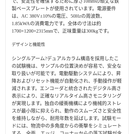
で、安定性を確保するために厚さ10mmの頑丈な鉄
製ベースプレートが使用されています。電源要件
は、AC 380V±10%の電圧、50Hzの周波数、
1.85kWAの消費電力です。全体の寸法は約
1700×1200×2315mmで、正味重量は300kgです。
デザインと機能性
シングルアーム?デュアルカラム構造を採用したこ
の試験機は、サンプルの位置決めが容易で、安全な
取り扱いが可能です。電動駆動システムにより、昇
降およびリセット機能が自動化され、手動操作が軽
減されます。エンコーダと統合されたデジタル高さ
表示により、正確なリアルタイム高さモニタリング
が実現します。独自の緩衝機構により機械的ストレ
スが最小限に抑えられ、動作のスムーズさと安全性
を維持しながら、耐用年数を延ばします。試験モー
ドには、物流中の多角度からの衝撃をシミュレート
する、全面、エッジ、コーナーからの落下試験が含